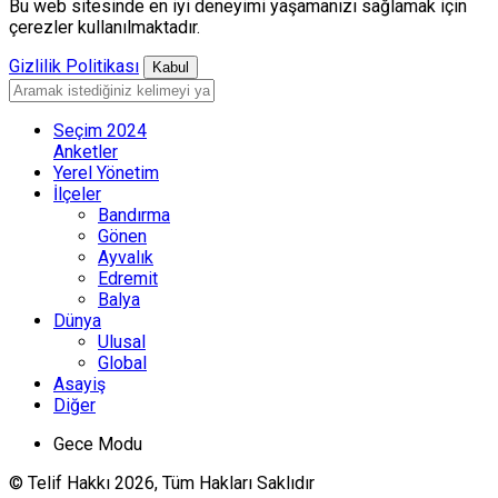
Bu web sitesinde en iyi deneyimi yaşamanızı sağlamak için
çerezler kullanılmaktadır.
Gizlilik Politikası
Kabul
Seçim 2024
Anketler
Yerel Yönetim
İlçeler
Bandırma
Gönen
Ayvalık
Edremit
Balya
Dünya
Ulusal
Global
Asayiş
Diğer
Gece Modu
© Telif Hakkı 2026, Tüm Hakları Saklıdır