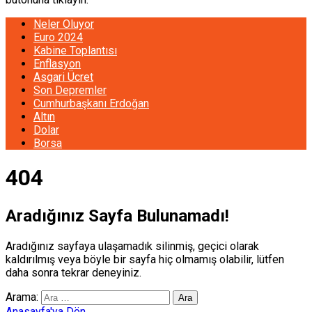
Neler Oluyor
Euro 2024
Kabine Toplantısı
Enflasyon
Asgari Ücret
Son Depremler
Cumhurbaşkanı Erdoğan
Altın
Dolar
Borsa
404
Aradığınız Sayfa Bulunamadı!
Aradığınız sayfaya ulaşamadık silinmiş, geçici olarak
kaldırılmış veya böyle bir sayfa hiç olmamış olabilir, lütfen
daha sonra tekrar deneyiniz.
Arama:
Anasayfa'ya Dön