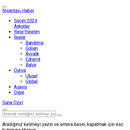
Nişantaşı Haber
Seçim 2024
Anketler
Yerel Yönetim
İlçeler
Bandırma
Gönen
Ayvalık
Edremit
Balya
Dünya
Ulusal
Global
Asayiş
Diğer
Sana Özel
Aradığınız kelimeyi yazın ve entera basın, kapatmak için esc
butonuna tıklayın.