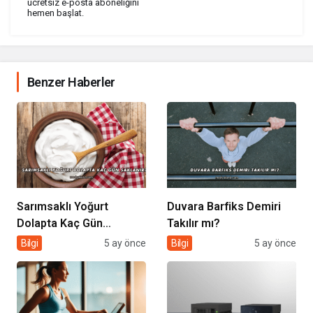
ücretsiz e-posta aboneliğini
hemen başlat.
Benzer Haberler
Sarımsaklı Yoğurt
Duvara Barfiks Demiri
Dolapta Kaç Gün
Takılır mı?
Saklanır?
Bilgi
5 ay önce
Bilgi
5 ay önce