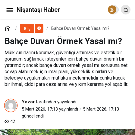
Çerçeve Seçimi Nasıl Yapılır?
Nişantaşı Haber
Paylaş
Yorum Yap
Bahçe Duvarı Örmek Yasal mı?
Bilgi
Bahçe Duvarı Örmek Yasal mı?
Mülk sınırlarını korumak, güvenliği artırmak ve estetik bir
görünüm sağlamak isteyenler için bahçe duvarı önemli bir
yatırımdır; ancak bahçe duvarı örmek yasal mı sorusuna net
cevap alabilmek için imar planı, yükseklik sınırları ve
belediye uygulamaları mutlaka incelenmelidir çünkü küçük
bir ihmal, ciddi para cezalarına ve yıkım kararına yol açabilir.
Yazar
tarafından yayınlandı
5 Mart 2026, 17:13
yayınlandı
5 Mart 2026, 17:13
güncellendi
42