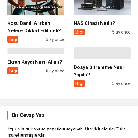
Koşu Bandı Alırken
NAS Cihazı Nedir?
Nelere Dikkat Edilmeli?
Bilgi
5 ay önce
Bilgi
5 ay önce
Ekran Kaydı Nasıl Alınır?
Dosya Şifreleme Nasıl
Bilgi
5 ay önce
Yapılır?
Bilgi
5 ay önce
Bir Cevap Yaz
E-posta adresiniz yayınlanmayacak.
Gerekli alanlar
*
ile
işaretlenmişlerdir