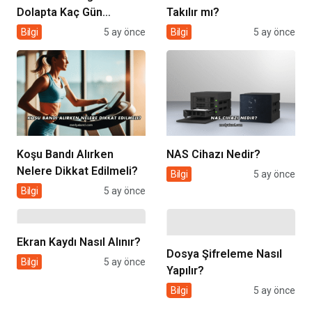
Dolapta Kaç Gün
Takılır mı?
Saklanır?
Bilgi
5 ay önce
Bilgi
5 ay önce
Koşu Bandı Alırken
NAS Cihazı Nedir?
Nelere Dikkat Edilmeli?
Bilgi
5 ay önce
Bilgi
5 ay önce
Ekran Kaydı Nasıl Alınır?
Dosya Şifreleme Nasıl
Bilgi
5 ay önce
Yapılır?
Bilgi
5 ay önce