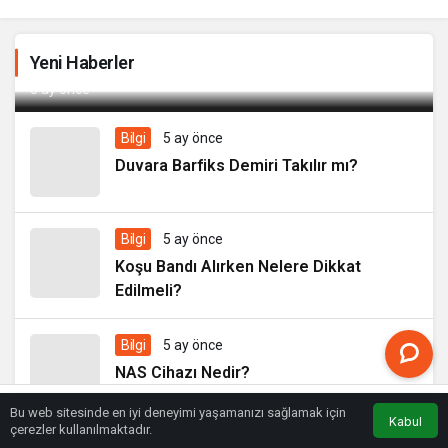
Yeni Haberler
Sarımsaklı Yoğurt Dolapta Kaç Gün Saklanır?
5 ay önce
Bilgi
5 ay önce
Duvara Barfiks Demiri Takılır mı?
Bilgi
5 ay önce
Koşu Bandı Alırken Nelere Dikkat
Edilmeli?
Bilgi
5 ay önce
NAS Cihazı Nedir?
Bu web sitesinde en iyi deneyimi yaşamanızı sağlamak için
Kabul
Anasayfa
Akış
Eczaneler
Trafik
çerezler kullanılmaktadır.
Bilgi
5 ay önce