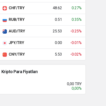
CHF/TRY
48.62
0.27%
RUB/TRY
0.51
0.35%
AUD/TRY
25.53
-0.25%
JPY/TRY
0.00
-0.01%
CNY/TRY
5.53
-0.02%
Kripto Para Fiyatları
0,00 TRY
0,00%