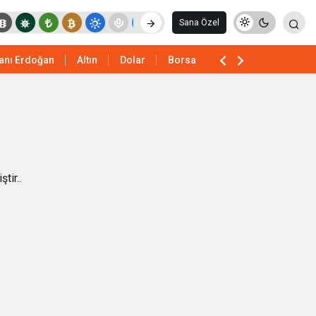
Sana Özel
anı Erdoğan
Altın
Dolar
Borsa
tir..