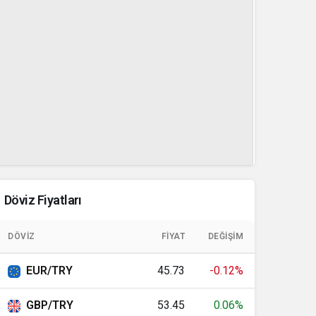
Döviz Fiyatları
DÖVIZ
FIYAT
DEĞIŞIM
EUR/TRY
45.73
-0.12%
GBP/TRY
53.45
0.06%