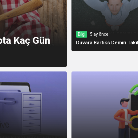
Bilgi
5 ay önce
pta Kaç Gün
Duvara Barfiks Demiri Takıl