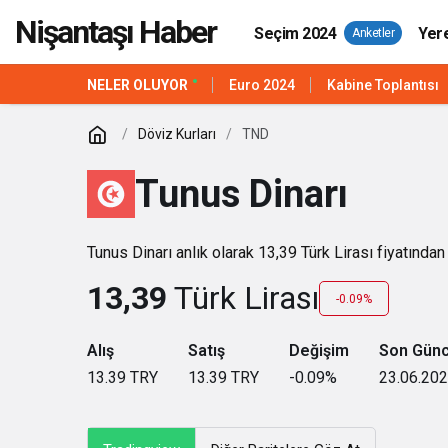
Nişantaşı Haber
Seçim 2024
Yer
Anketler
NELER OLUYOR
Euro 2024
Kabine Toplantısı
Döviz Kurları
TND
Tunus Dinarı
Tunus Dinarı anlık olarak 13,39 Türk Lirası fiyatında
13,39
Türk Lirası
-0.09%
Alış
Satış
Değişim
Son Gün
13.39
TRY
13.39
TRY
-0.09
%
23.06.202