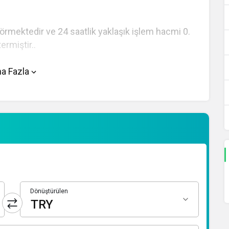
görmektedir ve 24 saatlik yaklaşık işlem hacmi 0.
ermiştir..
nde yer alan çevirici aracını kullanarak mevcut
a Fazla
çevirme işlemlerinizi gerçekleştirebilirsiniz. TND
ellemeler için doğru adrestesiniz..
Dönüştürülen