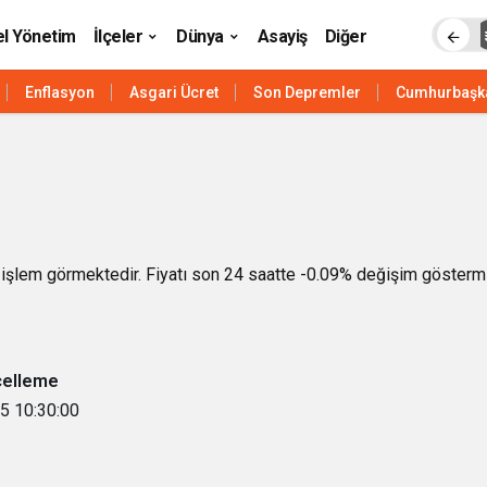
el Yönetim
İlçeler
Dünya
Asayiş
Diğer
Enflasyon
Asgari Ücret
Son Depremler
Cumhurbaşk
n işlem görmektedir. Fiyatı son 24 saatte -0.09% değişim göstermiş
celleme
5 10:30:00