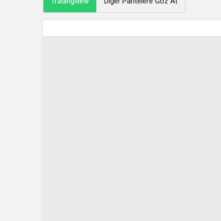
Tradingview
Diğer Paritelere Göz At