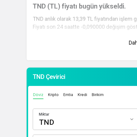
TND (TL) fiyatı bugün yükseldi.
TND anlık olarak 13,39 TL fiyatından işlem 
Fiyatı son 24 saatte -0,090000 değişim göst
TND hesaplama işlemleri için, sayfanın üstü
Dah
fiyatlar üzerinden hızlı ve kolay bir şekilde 
fiyatları hakkında detaylı bilgi ve anlık günc
1 Dolar Kaç TL ?
TND Çevirici
1 Euro Kaç TL ?
1 Euro Kaç TL ?
Döviz
Kripto
Emtia
Kredi
Birikim
1 CHF Kaç TL ?
1 RUB Kaç TL ?
Miktar
1 CNY Kaç TL ?