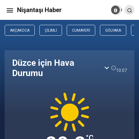
Nişantaşı Haber
AKÇAKOCA
ÇILIMLI
CUMAYERI
GÖLYAKA
G
Düzce için Hava
10:07
Durumu
°C