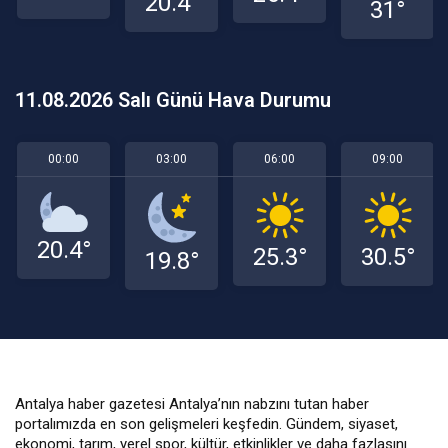
20.4°
31°
11.08.2026 Salı Günü Hava Durumu
00:00
03:00
06:00
09:00
20.4°
25.3°
30.5°
19.8°
Antalya haber gazetesi Antalya’nın nabzını tutan haber
portalımızda en son gelişmeleri keşfedin. Gündem, siyaset,
ekonomi, tarım, yerel spor, kültür, etkinlikler ve daha fazlasını