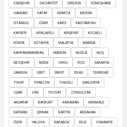
ESKIŞEHIR
GAZIANTEP
GIRESUN
GÜMÜŞHANE
HAKKARI
HATAY
ISPARTA
MERSIN
İSTANBUL
İZMIR
KARS
KASTAMONU
KAYSERI
KIRKLARELI
KIRŞEHIR
KOCAELI
KONYA
KÜTAHYA
MALATYA
MANISA
KAHRAMANMARAŞ
MARDIN
MUĞLA
MUŞ
NEVŞEHIR
NIĞDE
ORDU
RIZE
SAKARYA
SAMSUN
SIIRT
SINOP
SIVAS
TEKIRDAĞ
TOKAT
TRABZON
TUNCELI
ŞANLIURFA
UŞAK
VAN
YOZGAT
ZONGULDAK
AKSARAY
BAYBURT
KARAMAN
KIRIKKALE
BATMAN
ŞIRNAK
BARTIN
ARDAHAN
IĞDIR
YALOVA
KARABÜK
KILIS
OSMANIYE