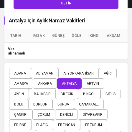
GETIR
Antalya İçin Aylık Namaz Vakitleri
TARIH
İMSAK
GÜNEŞ
ÖĞLE
İKINDI
AKŞAM
YA
Veri
alınamadı
ADANA
ADIYAMAN
AFYONKARAHISAR
AĞRI
AMASYA
ANKARA
ANTALYA
ARTVIN
AYDIN
BALIKESIR
BILECIK
BINGÖL
BITLIS
BOLU
BURDUR
BURSA
ÇANAKKALE
ÇANKIRI
ÇORUM
DENIZLI
DIYARBAKIR
EDIRNE
ELAZIĞ
ERZINCAN
ERZURUM